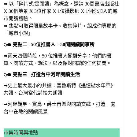
➥ 以「碎片式/是閱讀」為概念，邀請 30間書店出版社
X 30個地景 X 3位作家 X 1位攝影師 X 1個你加入的城
市閱讀體驗。
➥ 集點可取得限量故事卡。收集碎片，組成你專屬的
「城市小說」
𓆇⬬ 亮點二 | 50位推書人
，
50間閱讀問事所
➥兩天四個時段，50 位推書人擺攤分享：他們的書
單、閱讀方式、想法，以及你對閱讀的任何提問。
𓆇​⬬ 亮點三 | 打造台中河畔閱讀生活
➥史上最大最小的共讀：普魯斯特《追憶逝水年華》
共讀、台灣當代詩接力朗讀
➥河畔觀星、賞鳥，爵士音樂與閱讀交織，打造一處
台中在地的閱讀風景
市集時間與地點