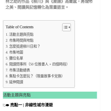
林之助的作品《柳川》與《屋譜》為靈感，將城市
之美、閱讀與記憶轉化為策畫語言。
Table of Contents
活動主題與亮點
市集時間與地點
怎麼抵達柳川日和？
市集地圖
攤位名單
閱讀問事所（50 位推書人 × 四個時段）
市集活動總表
集點卡怎麼玩？（限量故事卡兌換）
延伸閱讀
活動主題與亮點
𓆇⬬
亮點一 | 非線性城市漫遊