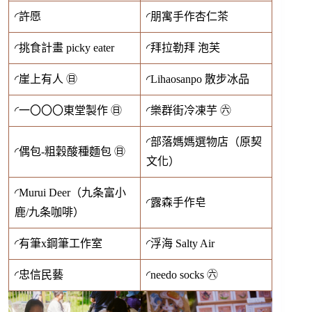
◜許愿
◜朋寓手作杏仁茶
◜挑食計畫 picky eater
◜拜拉勒拜 泡芙
◜崖上有人 ㊐
◜Lihaosanpo 散步冰品
◜一〇〇〇東堂製作 ㊐
◜樂群街冷凍芋 ㊅
◜部落媽媽選物店（原契
◜偶包-粗穀酸種麵包 ㊐
文化）
◜Murui Deer（九条富小
◜露森手作皂
鹿/九条咖啡）
◜有筆x鋼筆工作室
◜浮海 Salty Air
◜忠信民藝
◜needo socks ㊅