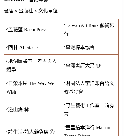
書店 × 出版社 × 文化單位
◜Taiwan Art Bank 藝術銀
◜五花鹽 BaconPress
行
◜回甘 Aftertaste
◜臺灣標本協會
◜地洞圖書室 – 考古與人
◜臺灣書店大賞 ㊐
類學
◜日榮本屋 The Way We
◜財團法人李江却台語文
Wish
教基金會
◜野生藝術工作室 – 暗有
◜淺山綠 ㊐
書
◜童里繪本洋行 Maison
◜詩生活-詩人雜貨店 ㊅