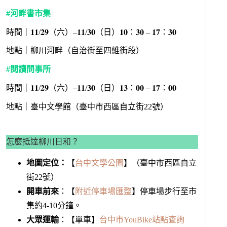
#河畔書市集
時間｜𝟏𝟏/𝟐𝟗（六）–𝟏𝟏/𝟑𝟎（日）𝟏𝟎：𝟑𝟎 – 𝟏𝟕：𝟑𝟎
地點｜柳川河畔（自治街至四維街段）
#閱讀問事所
時間｜𝟏𝟏/𝟐𝟗（六）–𝟏𝟏/𝟑𝟎（日）𝟏𝟑：𝟎𝟎 – 𝟏𝟕：𝟎𝟎
地點｜臺中文學館（臺中市西區自立街22號）
怎麼抵達柳川日和？
地圖定位：
【
台中文學公園
】（臺中市西區自立
街22號）
開車前來
：【
附近停車場匯整
】停車場步行至市
集約4-10分鐘。
大眾運輸
：【單車】
台中市YouBike站點查詢