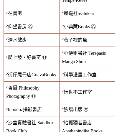
Temps-Rêves
◜在書宅
◜晨熹社asahikari
◜仰望書房 ㊅
◜小典藏Books ㊅
◜清水散步
◜巷子裡的魚
◜心傳租書社 Terepashi
◜爬上坡・好書室 ㊐
Manga Shop
◜街仔尾冊店GuavaBooks
◜科學漫畫工作室
◜哲攝 Philosophy
◜玩世不工作室
Photography ㊐
◜hiponoz攝影書店
◜臉譜出版 ㊅
◜沙盒實驗書社 Sandbox
◜給孤獨者書店
Book Club
Anathapindika Books