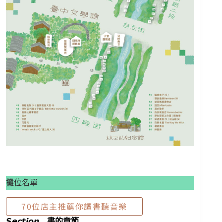
攤位名單
70位店主推薦你讀書聽音樂
𝙎𝙚𝙘𝙩𝙞𝙤𝙣 書的章節