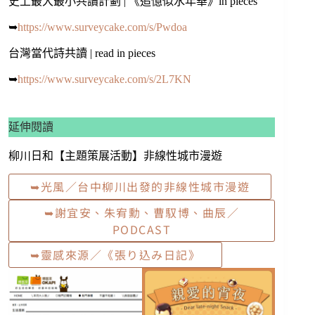
史上最大最小共讀計劃 | 《追憶似水年華》in pieces
➥
https://www.surveycake.com/s/Pwdoa
台灣當代詩共讀 | read in pieces
➥
https://www.surveycake.com/s/2L7KN
延伸閱讀
柳川日和【主題策展活動】非線性城市漫遊
➥光風／台中柳川出發的非線性城市漫遊
➥謝宜安、朱宥勳、曹馭博、曲辰／
PODCAST
➥靈感來源／《張り込み日記》