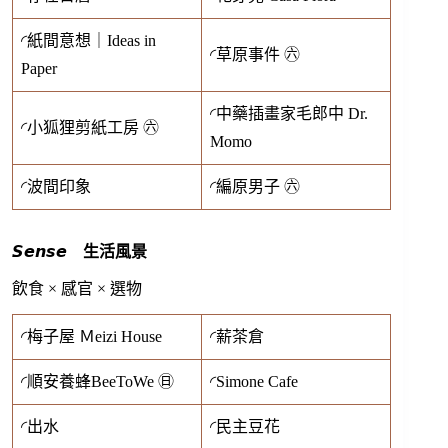
◜紙間意想｜Ideas in
◜草原事件 ㊅
Paper
◜中藥插畫家毛郎中 Dr.
◜小狐狸剪紙工房 ㊅
Momo
◜波間印象
◜編原男子 ㊅
𝙎𝙚𝙣𝙨𝙚 生活風景
飲食 × 感官 × 選物
◜梅子屋 Ｍeizi House
◜薪茶倉
◜順安養蜂BeeToWe ㊐
◜Simone Cafe
◜出水
◜民主豆花