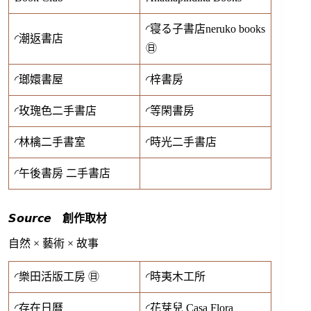
◜寝る子書店neruko books
◜潮返書店
㊐
◜瑯嬛書屋
◜梓書房
◜玫瑰色二手書店
◜等閑書房
◜林檎二手書室
◜時光二手書店
◜午後書房 二手書店
𝙎𝙤𝙪𝙧𝙘𝙚 創作取材
自然 × 藝術 × 故事
◜樂田活版工房 ㊐
◜時夷木工所
◜存在日曆
◜花芽兒 Casa Flora