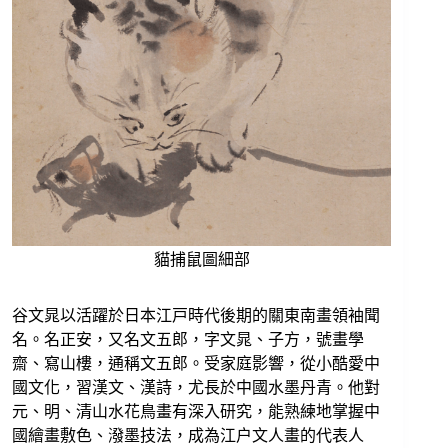
貓捕鼠圖細部
谷文晁以活躍於日本江戸時代後期的關東南畫領袖聞
名。名正安，又名文五郎，字文晁、子方，號畫學
齋、寫山樓，通稱文五郎。受家庭影響，從小酷愛中
國文化，習漢文、漢詩，尤長於中國水墨丹青。他對
元、明、清山水花鳥畫有深入研究，能熟練地掌握中
國繪畫敷色、潑墨技法，成為江户文人畫的代表人