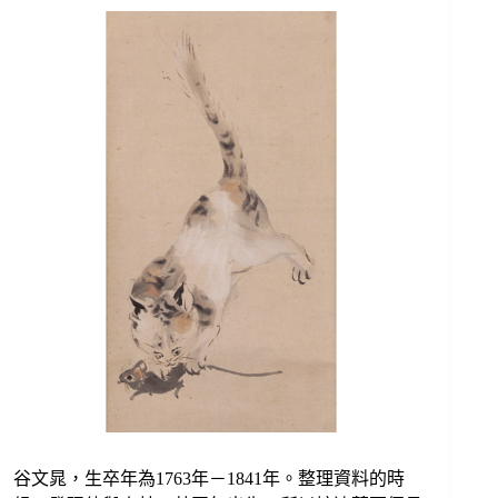
谷文晁，生卒年為1763年－1841年。整理資料的時