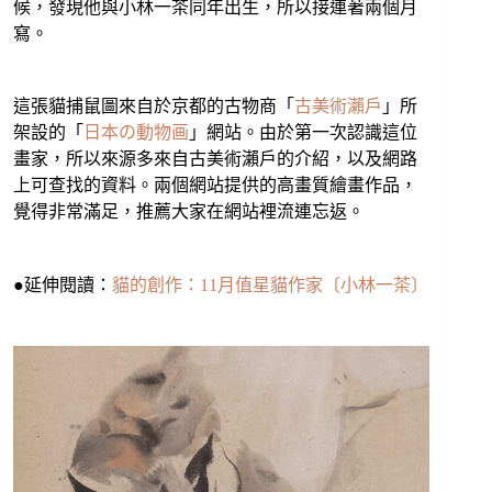
候，發現他與小林一茶同年出生，所以接連著兩個月
寫。
這張貓捕鼠圖來自於京都的古物商「
古美術瀨戶
」所
架設的「
日本の動物画
」網站。由於第一次認識這位
畫家，所以來源多來自古美術瀨戶的介紹，以及網路
上可查找的資料。兩個網站提供的高畫質繪畫作品，
覺得非常滿足，推薦大家在網站裡流連忘返。
●延伸閱讀：
貓的創作：11月值星貓作家〔小林一茶〕