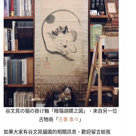
谷文晁の猫の掛け軸「睡猫胡蝶之図」，來自另一位
古物商「
古書 象々
」
如果大家有谷文晁貓圖的相關訊息，歡迎留言給我