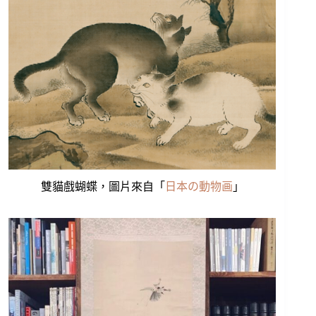
雙貓戲蝴蝶，圖片來自「
日本の動物画
」