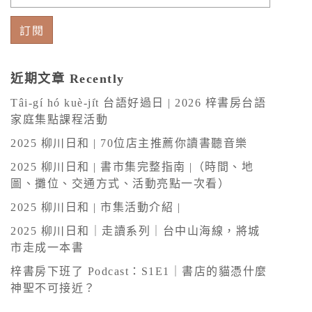
訂閱
A
l
近期文章 Recently
t
Tâi-gí hó kuè-ji̍t 台語好過日 | 2026 梓書房台語
e
家庭集點課程活動
r
2025 柳川日和 | 70位店主推薦你讀書聽音樂
n
2025 柳川日和 | 書市集完整指南 |（時間、地
a
圖、攤位、交通方式、活動亮點一次看）
t
2025 柳川日和 | 市集活動介紹 |
i
v
2025 柳川日和｜走讀系列｜台中山海線，將城
市走成一本書
e
:
梓書房下班了 Podcast：S1E1｜書店的貓憑什麼
神聖不可接近？