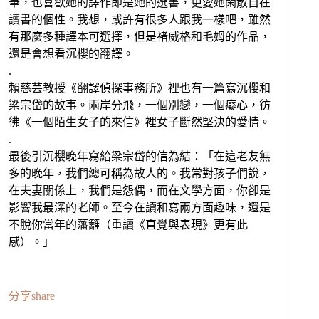
筆，也喜歡她的譯作即是她的選書，更愛她閑散自在
讀書的個性。我想，或許有很多人跟我一樣吧，雖然
有那麼多種譯本可選擇，但是褚威格和毛姆的作品，
還是會想看沉櫻的翻譯。
.
賴慈芸教授《翻譯偵探事務所》裡也有一篇寫沉櫻和
梁宗岱的故事。兩岸分飛，一個別戀，一個癡心，彷
彿《一個陌生女子的來信》裡女子斷然堅決的愛情。
.
最後引沉櫻晚年寫給梁宗岱的信為結：「在這老友無
多的晚年，我們總可稱為故人的。我常對孩子們說，
在夫妻關係上，我們是怨偶，而在文學方面，你卻是
影響我最深的老師。至今在讀和寫兩方面趣味，還是
不脫你當年的藩籬（重讀《直覺與表現》更有此
感）。」
分享share