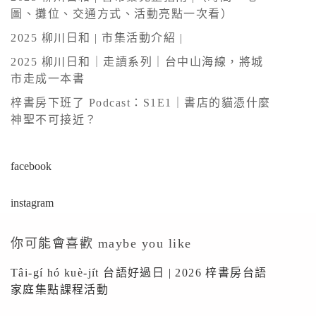
a
圖、攤位、交通方式、活動亮點一次看）
t
2025 柳川日和 | 市集活動介紹 |
i
v
2025 柳川日和｜走讀系列｜台中山海線，將城
市走成一本書
e
:
梓書房下班了 Podcast：S1E1｜書店的貓憑什麼
神聖不可接近？
facebook
instagram
你可能會喜歡 maybe you like
Tâi-gí hó kuè-ji̍t 台語好過日 | 2026 梓書房台語
家庭集點課程活動