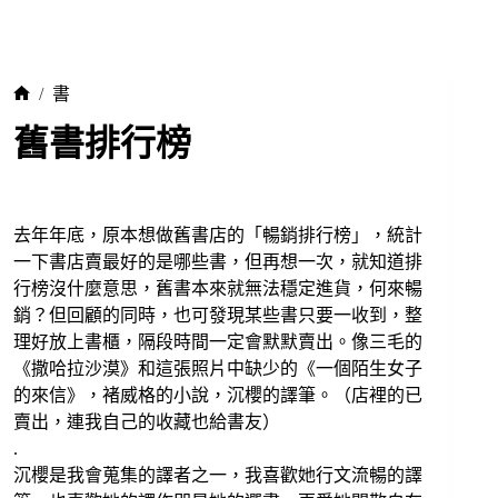
/
書
舊書排行榜
去年年底，原本想做舊書店的「暢銷排行榜」，統計
一下書店賣最好的是哪些書，但再想一次，就知道排
行榜沒什麼意思，舊書本來就無法穩定進貨，何來暢
銷？但回顧的同時，也可發現某些書只要一收到，整
理好放上書櫃，隔段時間一定會默默賣出。像三毛的
《撒哈拉沙漠》和這張照片中缺少的《一個陌生女子
的來信》，褚威格的小說，沉櫻的譯筆。（店裡的已
賣出，連我自己的收藏也給書友）
.
沉櫻是我會蒐集的譯者之一，我喜歡她行文流暢的譯