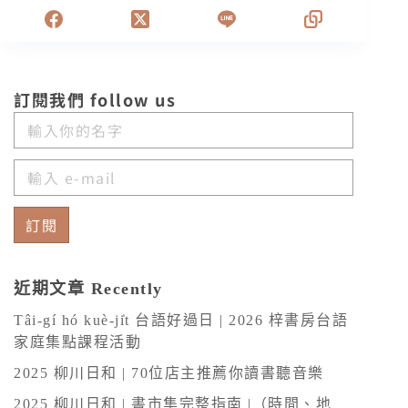
訂閱我們 follow us
訂閱
A
l
近期文章 Recently
t
Tâi-gí hó kuè-ji̍t 台語好過日 | 2026 梓書房台語
e
家庭集點課程活動
r
2025 柳川日和 | 70位店主推薦你讀書聽音樂
n
2025 柳川日和 | 書市集完整指南 |（時間、地