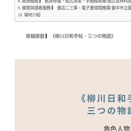
教育體驗 ▎ 紙質修復、乾式清潔、手縫線裝書/國立雲林科
展覽與讀者服務 ▎ 書店二三事、電子書借閱推廣/臺中市
場地介紹
穿越遊戲 ▎《柳川日和手帖．三つの物語》