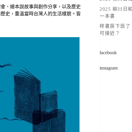
讀會、繪本說故事與創作分享，以及歷史
v
2025 柳
的歷史，重溫當時台灣人的生活樣貌。皆
一本書
e
:
梓書房下班了 
可接近？
facebook
instagram