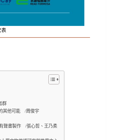
次表
者群
的其他可能 /周俊宇
與有聲書製作 /張心哲、王乃柔