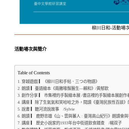
柳川日和-活動場
活動場次與簡介
Table of Contents
穿越遊戲 ▎《柳川日和手帖．三つの物語》
朗讀 ▎臺語繪本《兩撇喙鬚醫生—賴和》/黃郁欽
創作分享 ▎ 市集裡的手製繪本展 /書店裡的手製繪本展創作
講座 ▎除了生氣氣和笑哈哈之外，閱讀《臺灣民族性百談》
說書 ▎聽河流說故事 /Sylvie
朗讀 ▎ 鹿野忠雄《山、雲與蕃人 : 臺灣高山紀行》朗讀會
講座 ▎ 歷史小說家的1933年台中街道飲食踏查 /楊双子