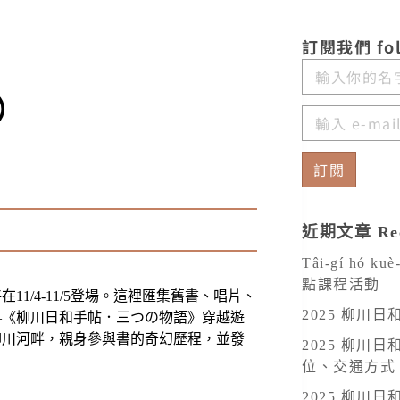
訂閱我們 fol
）
訂閱
A
l
近期文章 Rec
t
Tâi-gí hó 
e
點課程活動
1/4-11/5登場。這裡匯集舊書、唱片、
r
2025 柳川日
—《柳川日和手帖．三つの物語》穿越遊
n
柳川河畔，親身參與書的奇幻歷程，並發
2025 柳川
a
位、交通方式
t
2025 柳川日
i