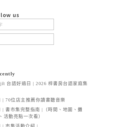
low us
ently
kuè-ji̍t 台語好過日 | 2026 梓書房台語家庭集
和 | 70位店主推薦你讀書聽音樂
日和 | 書市集完整指南 |（時間、地圖、攤
、活動亮點一次看）
和 | 市集活動介紹 |