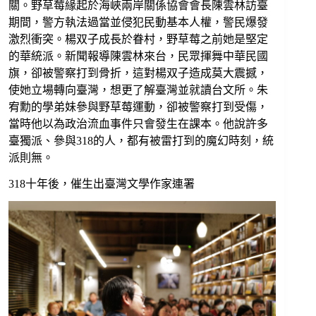
關。野草莓緣起於海峽兩岸關係協會會長陳雲林訪臺
期間，警方執法過當並侵犯民動基本人權，警民爆發
激烈衝突。楊双子成長於眷村，野草莓之前她是堅定
的華統派。新聞報導陳雲林來台，民眾揮舞中華民國
旗，卻被警察打到骨折，這對楊双子造成莫大震撼，
使她立場轉向臺灣，想更了解臺灣並就讀台文所。朱
宥勳的學弟妹參與野草莓運動，卻被警察打到受傷，
當時他以為政治流血事件只會發生在課本。他說許多
臺獨派、參與318的人，都有被雷打到的魔幻時刻，統
派則無。
318十年後，催生出臺灣⽂學作家連署