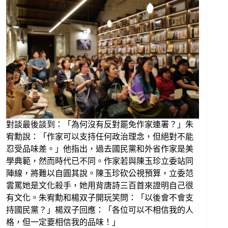
對談最後談到：「為何沒有反對罷免作家連署？」朱
宥勳說：「作家可以支持任何政治理念，但絕對不能
忍受品味差。」他指出，過去國民黨和外省作家是美
學典範，然而時代已不同。作家若與陳玉珍立委站同
陣線，將難以自圓其說。陳玉珍砍公視預算，立委范
雲罵她是文化殺手，她用背唐詩三百首來證明自己很
有文化。朱宥勳和楊双子開玩笑問：「以後會不會支
持國民黨？」楊双子回應：「各位可以不相信我的人
格，但一定要相信我的品味！」