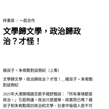
梓書房
/
一起合作
文學歸文學，政治歸政
治？才怪！
楊双子 × 朱宥勳對談側紀（上集）
文學歸文學，政治歸政治？才怪！＿楊双子 × 朱宥勳
對談側紀
2025年大港開唱饒舌歌手楊舒雅說：「所有事情都是
政治。」引起熱議。政治只是選舉、政黨而已嗎？楊
双子和朱宥勳探討政治和文學、社會中每個人密不可