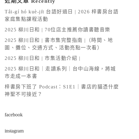
近期文章 Recently
t
Tâi-gí hó kuè-ji̍t 台語好過日 | 2026 梓書房台語
e
家庭集點課程活動
r
2025 柳川日和 | 70位店主推薦你讀書聽音樂
n
2025 柳川日和 | 書市集完整指南 |（時間、地
a
圖、攤位、交通方式、活動亮點一次看）
t
2025 柳川日和 | 市集活動介紹 |
i
v
2025 柳川日和｜走讀系列｜台中山海線，將城
市走成一本書
e
:
梓書房下班了 Podcast：S1E1｜書店的貓憑什麼
神聖不可接近？
facebook
instagram