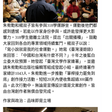
朱宥勳和楊双子皆有參與318學運靜坐。運動後他們都
感到遺憾，若能以作家身份參與，或許能發揮更大影
響力。318學生撤離立法院，提出「出關播種」，鼓勵
大家回到各自的專業領域持續奮鬥。楊双子以說：
「寫小說就是我的社會運動。」她寫《臺灣漫遊錄》
來回答：「中國和台灣有什麼不同？」十年之後藍白
立委大砍預算，她發起「臺灣⽂學作家連署」，並邀
請朱宥勳和出版社編輯等組成發起小組，最終連署作
家總計1043人。朱宥勳進一步推動「筆桿接力罷免到
底」創作接力活動，短短20天內便收集超過300篇作
品。此次行動中，無論是宣傳設計還是文案創作，皆
由台灣創作者無償自發完成。
作家與政治：品味即是立場