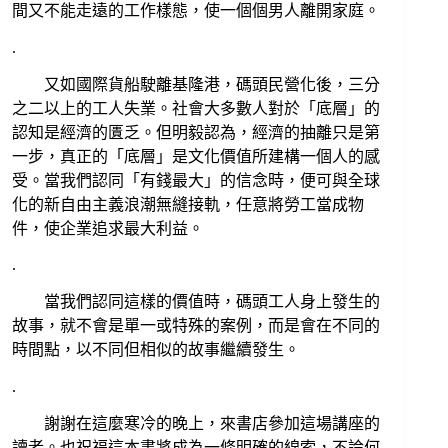
間又不能走遠的工作樣態，使一個個男人離開家庭。
.
又如國際貨船駛離基隆港，碼頭民營化後，三分
之二以上的工人失業。社會大多數人對於「底層」的
認知是經濟的匱乏。但明毅認為，經濟的抽離只是第
一步，真正的「底層」是文化價值所建構一個人的感
受。當我們認同「有錢最大」的信念時，便可與全球
化的新自由主義浪潮無縫接軌，任意將勞工當成物
件，使企業追求最大利益。
.
當我們認同這樣的價值時，碼頭工人身上發生的
故事，就不會是單一或特殊的案例，而是會在不同的
時間點，以不同但相似的故事繼續發生。
.
謝謝在這麼寒冷的晚上，來書店參加這場講座的
讀者。也祝福這本書將成為一條明確的線索，不論何