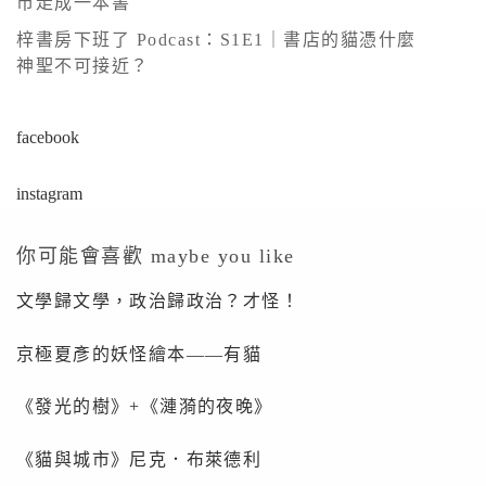
市走成一本書
e
:
梓書房下班了 Podcast：S1E1｜書店的貓憑什麼
神聖不可接近？
facebook
instagram
你可能會喜歡 maybe you like
文學歸文學，政治歸政治？才怪！
京極夏彥的妖怪繪本——有貓
《發光的樹》+《漣漪的夜晚》
《貓與城市》尼克．布萊德利