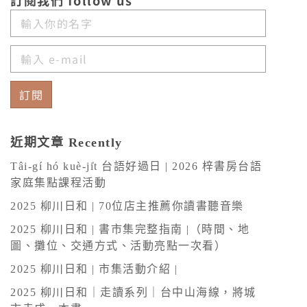
訂閱我們 follow us
訂閱
A
l
近期文章 Recently
t
Tâi-gí hó kuè-ji̍t 台語好過日 | 2026 梓書房台語
e
家庭集點課程活動
r
2025 柳川日和 | 70位店主推薦你讀書聽音樂
n
2025 柳川日和 | 書市集完整指南 |（時間、地
a
圖、攤位、交通方式、活動亮點一次看）
t
2025 柳川日和 | 市集活動介紹 |
i
v
2025 柳川日和｜走讀系列｜台中山海線，將城