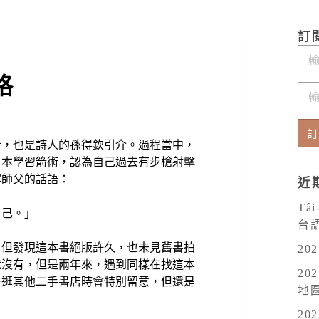
訂閱
格
者，也是詩人的孫得欽引介。過程當中，
A
日本學習箭術，認為自己過去有步槍射擊
l
解師父的話語：
近期
t
Tâi
自己。」
e
台
r
，但發現這本書絕版許久，也未見舊書拍
20
n
就沒有，但是兩年來，遇到同樣在找這本
20
a
去逛其他二手書店時會特別留意，但還是
地
t
20
i