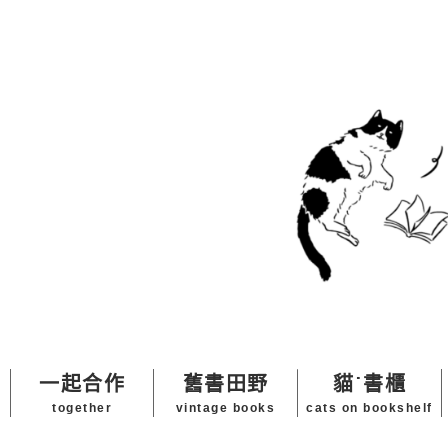
一起合作
舊書田野
貓˙書櫃
together
vintage books
cats on bookshelf