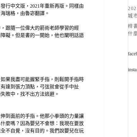
年發行中文版，2021年重新再版。同樣由
v
2
．海瑞格，由魯宓翻譯。
城
e
:
梓書
中，跟隨一位偉大的箭術老師學習的經
什
和障礙。但是書的一開始，他也闡明話語
face
inst
。如果我盡可能握緊手指，則鬆開手指時
沒有達到張力頂點，弓弦就會從手中扯
種失敗中，找不出方法逃避。
住伸到面前的手指。他那小拳頭的力量讓
為什麼嗎？因為嬰兒不會想：我現在要放
完全不自覺，沒有目的。我們說嬰兒在玩