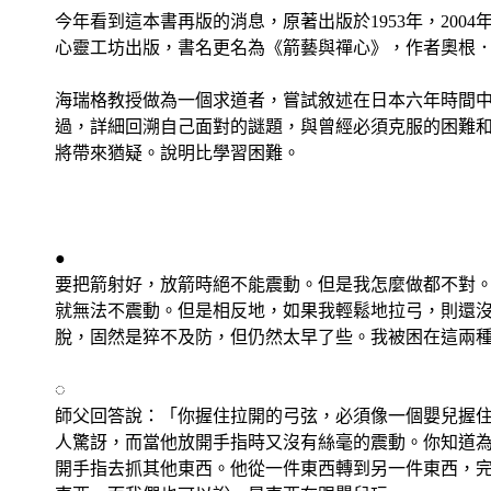
今年看到這本書再版的消息，原著出版於1953年，2004
心靈工坊出版，書名更名為《箭藝與禪心》，作者奧根
海瑞格教授做為一個求道者，嘗試敘述在日本六年時間
過，詳細回溯自己面對的謎題，與曾經必須克服的困難
將帶來猶疑。說明比學習困難。
●
要把箭射好，放箭時絕不能震動。但是我怎麼做都不對
就無法不震動。但是相反地，如果我輕鬆地拉弓，則還
脫，固然是猝不及防，但仍然太早了些。我被困在這兩
◌
師父回答說：「你握住拉開的弓弦，必須像一個嬰兒握
人驚訝，而當他放開手指時又沒有絲毫的震動。你知道
開手指去抓其他東西。他從一件東西轉到另一件東西，