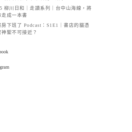
025 柳川日和｜走讀系列｜台中山海線，將
市走成一本書
房下班了 Podcast：S1E1｜書店的貓憑
麼神聖不可接近？
book
agram