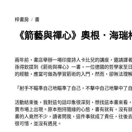
梓書房
/
書
《箭藝與禪心》奧根．海瑞
兩年前，書店舉辦一場印度詩人卡比兒的講座，邀請譯
孫得欽提到《箭術與禪心》一書，一位德國的哲學家至
的經驗，應當可做為學習箭術的入門，然而，卻無法理
「射手不瞄準自己地瞄準了自己，不擊中自己地擊中了
活動結束後，我對這句話印象很深刻，想找這本書來看
賣市場上出現。原本抱持隨緣的心態，書有就有，沒有
書的人竟然不少，讀者問我，這件事就成了責任，往後
很可惜，並沒有遇見。