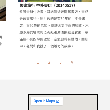
舊書旅行 中外書店（20140517）
趁著去新竹收書，拜訪附近幾間舊書店，當成
是舊書旅行。照片放的是有60年的「中外書
店」與92歲的老闆。或許因為下雨的緣故，木
頭潮溼的霉味與泛黃紙張濃濃的結合起來，塞
再
滿這不到四坪的空間，空氣顯得有點悶。閒聊
來
中，老闆和我說了一個離奇的故事。
1
2
3
4