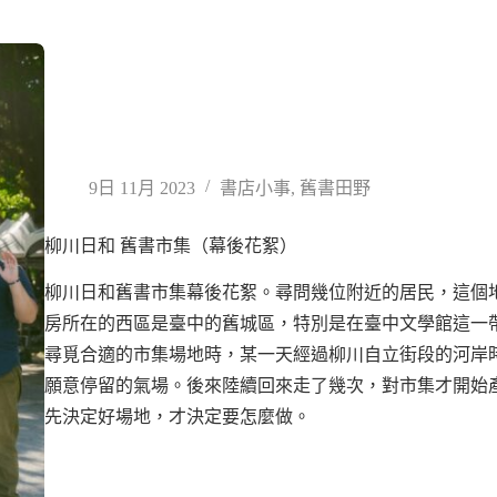
9日 11月 2023
書店小事
,
舊書田野
柳川日和 舊書市集（幕後花絮）
柳川日和舊書市集幕後花絮。尋問幾位附近的居民，這個
房所在的西區是臺中的舊城區，特別是在臺中文學館這一
尋覓合適的市集場地時，某一天經過柳川自立街段的河岸
願意停留的氣場。後來陸續回來走了幾次，對市集才開始
先決定好場地，才決定要怎麼做。