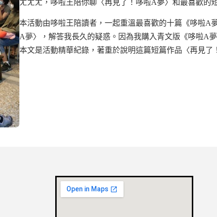
ㄤㄤㄤ，哆啦王陪你聊〈再見了！哆啦A夢〉和最喜歡的
本活動由哆啦王陪讀者，一起重溫最喜歡的十篇《哆啦A
A夢〉，解答我長久的疑惑。因為我購入青文版《哆啦A夢
本文是活動精華紀錄，著重於說明這篇短篇作品〈再見了