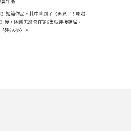
短篇作品
夢》短篇作品。其中聊到了〈再見了！哆啦
》後，困惑怎麼會在第6集就迎接結局。
！哆啦A夢〉。